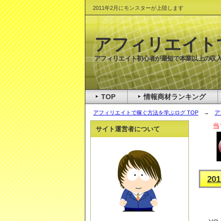
2011年2月にモンスターが上陸します
アフィリエイト
アフィリエイト初心者が最短で本業以上の収入
TOP
情報商材ランキング
アフィリエイトで稼ぐ方法を学ぶログ TOP
→
ア
当
サイト運営者について
2