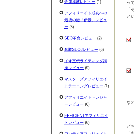
金運成就レビュー
(1)
っ
「
アフィリエイト成功への
と
最後の鍵「伝授」レビュ
ー
(5)
SEO革命レビュー
(2)
奪取SEO3レビュー
(6)
イオ直伝ライティング講
座レビュー
(9)
マスターズアフィリエイ
トラーニングレビュー
(1)
アフィリエイトトレジャ
な
ーレビュー
(6)
EFFICIENTアフィリエイ
トレビュー
(6)
ど
「
ワンデイアフィリエイト