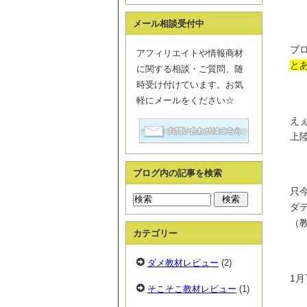
メール相談受付中
ブ
アフィリエイトや情報商材
と
に関する相談・ご質問、随
時受け付けています。お気
軽にメールをください☆
えぇ
上陸し
ブログ内の記事を検索
只
ダ
（
カテゴリー
ダメ教材レビュー
(2)
1
そこそこ教材レビュー
(1)