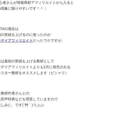
初心者さんが情報商材アフィリエイトから入ると
の現象に陥りやすいです＾＾；
-TAの場合は
初の実績を上げるのに使ったのが
ンデイアフィリエイト
だったワケですが、
後は最初の実績を上げる教材として
ンデイアフィリエイトよりも2月に発売される
ンスター教材をオススメします（ピシャリ）
に教材作者さんとの
談音声特典などを用意していますので
しみに、です(´艸｀)うぷぷ