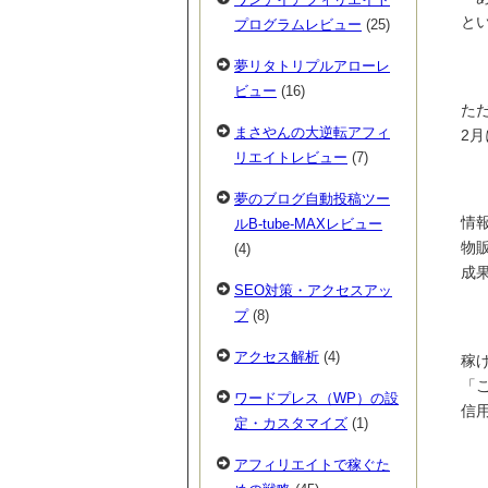
と
プログラムレビュー
(25)
夢リタトリプルアローレ
ビュー
(16)
た
まさやんの大逆転アフィ
2
リエイトレビュー
(7)
夢のブログ自動投稿ツー
情
ルB-tube-MAXレビュー
物
(4)
成
SEO対策・アクセスアッ
プ
(8)
アクセス解析
(4)
稼
「
ワードプレス（WP）の設
信
定・カスタマイズ
(1)
アフィリエイトで稼ぐた