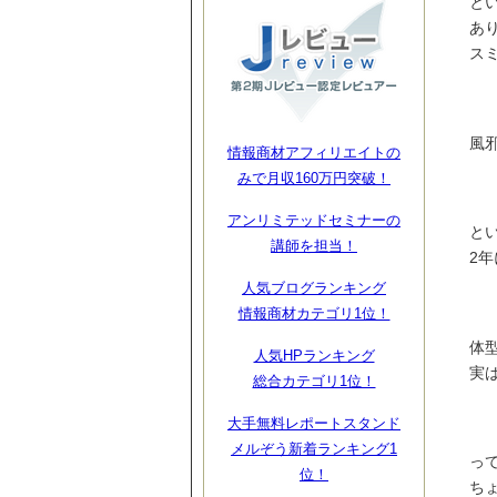
と
あ
ス
風
情報商材アフィリエイトの
みで月収160万円突破！
アンリミテッドセミナーの
とい
講師を担当！
2
人気ブログランキング
情報商材カテゴリ1位！
体
人気HPランキング
実は
総合カテゴリ1位！
大手無料レポートスタンド
メルぞう新着ランキング1
っ
位！
ち