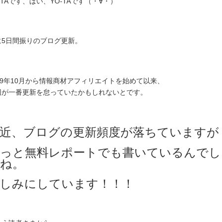
-TAです、はい、YO-TAです（・∀・）
に5日間振りのブログ更新。
009年10月から情報商材アフィリエイトを始めて以来、
回が一番更新を怠っていたかもしれないとです。
近、ブログの更新頻度が落ちていますが
っと無料レポートでも書いているんでし
ね。
しみにしています！！！