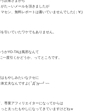
いう読者さまから
りがた～いメールを頂きましたが
ミマセン、無料レポートは書いていませんでした(；∀;)
邪を引いていたワケでもありません。
うかYO-TAは風邪なんて
年に一度引くかどうか、ってところです。
型はもやしみたいなクセに
体丈夫なんですよ( ﾟДﾟ)y─┛~~
て、専業アフィリエイターになってからは
ょっと太ったもやしになってきていますけどねｗ