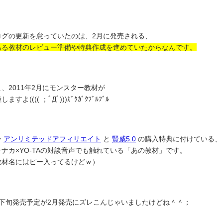
ログの更新を怠っていたのは、2月に発売される、
ある教材のレビュー準備や特典作成を進めていたからなんです。
、2011年2月にモンスター教材が
ますよ(((( ；ﾟДﾟ)))ｶﾞｸｶﾞｸﾌﾞﾙﾌﾞﾙ
今
アンリミテッドアフィリエイト
と
賢威5.0
の購入特典に付けている、
テナカ×YO-TAの対談音声でも触れている「あの教材」です。
教材名にはピー入ってるけどｗ）
月下旬発売予定が2月発売にズレこんじゃいましたけどね＾＾；