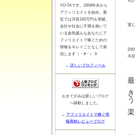
YO
YO-TAです。2009年末から
アフィリエイトを始め、最
近では月収160万円を突破。
実
会社や社会に不満を抱いて
いる血気盛んなあなたにア
フィリエイトで稼ぐための
情報をキレイごとなしで発
2
信します（・∀・）９
今
→
詳しいプロフィール
最
き
おきてがみは新しいブログ
う
へ移動しました。
楽
→
アフィリエイトで稼ぐ情
報商材レビューブログ