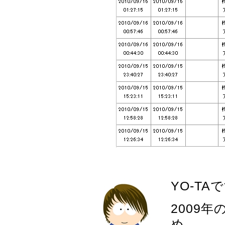
YO-T
2009
め