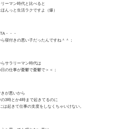
ラリーマン時代と比べると
はほんっと生活ラクですよ（爆）
-TA・・・
から寝付きの悪い子だったんですね＾＾；
からサラリーマン時代は
の日の仕事が憂鬱で憂鬱で＞＜；
付きが悪いから
中の3時とか4時まで起きてるのに
時には起きて仕事の支度をしなくちゃいけない。