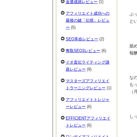
金運成就レビュー
(1)
アフィリエイト成功への
ぶ
最後の鍵「伝授」レビュ
と
ー
(5)
SEO革命レビュー
(2)
舐
奪取SEO3レビュー
(6)
報
イオ直伝ライティング講
座レビュー
(9)
な
マスターズアフィリエイ
も
トラーニングレビュー
(1)
（
アフィリエイトトレジャ
ーレビュー
(6)
し
EFFICIENTアフィリエイ
トレビュー
(6)
ワンデイアフィリエイト