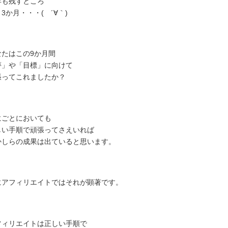
年も残すところ
3か月・・・( ´∀｀)
なたはこの9か月間
夢」や「目標」に向けて
張ってこれましたか？
にごとにおいても
しい手順で頑張ってさえいれば
かしらの成果は出ていると思います。
にアフィリエイトではそれが顕著です。
フィリエイトは正しい手順で