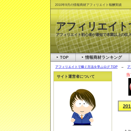
2010年9月の情報商材アフィリエイト報酬実績
アフィリエイト
アフィリエイト初心者が最短で本業以上の収入
TOP
情報商材ランキング
アフィリエイトで稼ぐ方法を学ぶログ TOP
→
ア
当
サイト運営者について
2