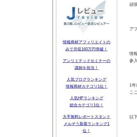
頑
ア
情報商材アフィリエイトの
みで月収160万円突破！
情
参
アンリミテッドセミナーの
講師を担当！
人気ブログランキング
1年
情報商材カテゴリ1位！
こ
人気HPランキング
総合カテゴリ1位！
以
大手無料レポートスタンド
メルぞう新着ランキング1
位！