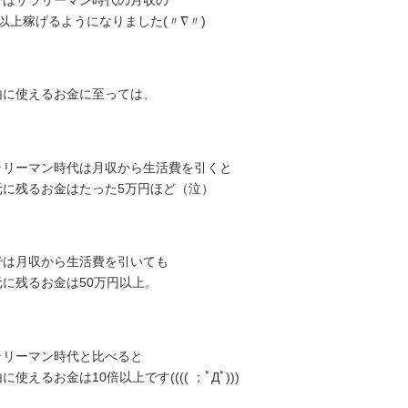
倍以上稼げるようになりました(〃∇〃)
由に使えるお金に至っては、
ラリーマン時代は月収から生活費を引くと
元に残るお金はたった5万円ほど（泣）
では月収から生活費を引いても
元に残るお金は50万円以上。
ラリーマン時代と比べると
に使えるお金は10倍以上です(((( ；ﾟДﾟ)))