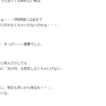
ようと思っても眠れない夜は、
はぁ・・・3時間後には起きて
事に行かなくちゃいけないのかぁ・・・」
て、すっげ～～～憂鬱でした。
達と飲んだりしても
ねに「次の日」を想定しなくちゃいけない。
悪ぃ、明日も早いから帰るわ＾＾；」
たいな。