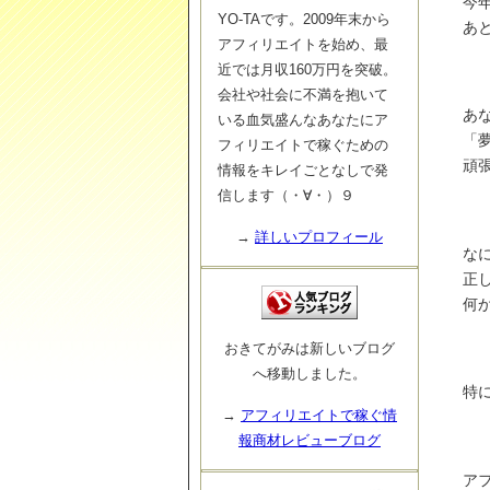
今
YO-TAです。2009年末から
あと
アフィリエイトを始め、最
近では月収160万円を突破。
会社や社会に不満を抱いて
あ
いる血気盛んなあなたにア
「
フィリエイトで稼ぐための
頑
情報をキレイごとなしで発
信します（・∀・）９
→
詳しいプロフィール
な
正
何
おきてがみは新しいブログ
へ移動しました。
特
→
アフィリエイトで稼ぐ情
報商材レビューブログ
ア