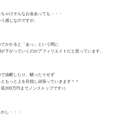
っちゃけそんなお金あっても・・・
いう感じなのですが、
めてかかると「あっ」という間に
酬が下がっていくのがアフィリエイトだと思っています。
ので油断したり、驕ったりせず
っともっと上を目指し頑張っていきます＾＾
月収200万円までノンストップです♪）
っかし・・・