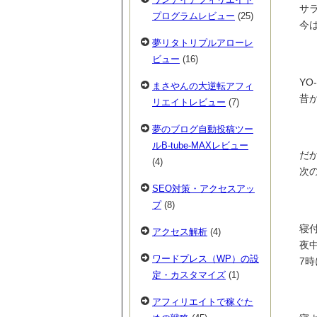
サ
プログラムレビュー
(25)
今
夢リタトリプルアローレ
ビュー
(16)
YO
まさやんの大逆転アフィ
昔
リエイトレビュー
(7)
夢のブログ自動投稿ツー
ルB-tube-MAXレビュー
だ
(4)
次
SEO対策・アクセスアッ
プ
(8)
寝
アクセス解析
(4)
夜
ワードプレス（WP）の設
7
定・カスタマイズ
(1)
アフィリエイトで稼ぐた