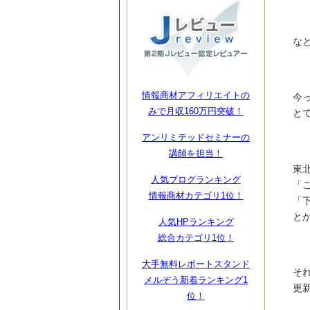
な
情報商材アフィリエイトの
今
みで月収160万円突破！
と
アンリミテッドセミナーの
講師を担当！
東
人気ブログランキング
「
情報商材カテゴリ1位！
「
と
人気HPランキング
総合カテゴリ1位！
大手無料レポートスタンド
そ
メルぞう新着ランキング1
更
位！