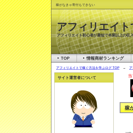
稼がなきゃ寄付もできない
アフィリエイト
アフィリエイト初心者が最短で本業以上の収入
TOP
情報商材ランキング
アフィリエイトで稼ぐ方法を学ぶログ TOP
→
ア
当
サイト運営者について
稼