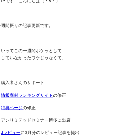
-TAです、こんにちは（・∀・）
一週間振りの記事更新です。
といってこの一週間ボケッとして
もしていなかったワケじゃなくて、
購入者さんのサポート
情報商材ランキングサイト
の修正
特典ページ
の修正
アンリミテッドセミナー博多に出席
Jレビュー
に3月分のレビュー記事を提出