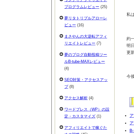
プログラムレビュー
(25)
私
夢リタトリプルアローレ
ビュー
(16)
まさやんの大逆転アフィ
約
リエイトレビュー
(7)
明
更
夢のブログ自動投稿ツー
ルB-tube-MAXレビュー
(4)
今後
SEO対策・アクセスアッ
プ
(8)
アクセス解析
(4)
ワードプレス（WP）の設
ア
定・カスタマイズ
(1)
ア
アフィリエイトで稼ぐた
B