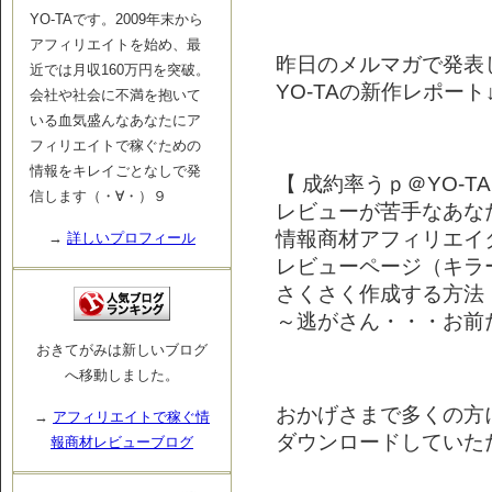
YO-TAです。2009年末から
アフィリエイトを始め、最
昨日のメルマガで発表
近では月収160万円を突破。
YO-TAの新作レポート↓
会社や社会に不満を抱いて
いる血気盛んなあなたにア
フィリエイトで稼ぐための
情報をキレイごとなしで発
【 成約率うｐ＠YO-TA
信します（・∀・）９
レビューが苦手なあな
情報商材アフィリエイ
→
詳しいプロフィール
レビューページ（キラ
さくさく作成する方法
～逃がさん・・・お前
おきてがみは新しいブログ
へ移動しました。
おかげさまで多くの方
→
アフィリエイトで稼ぐ情
ダウンロードしていた
報商材レビューブログ