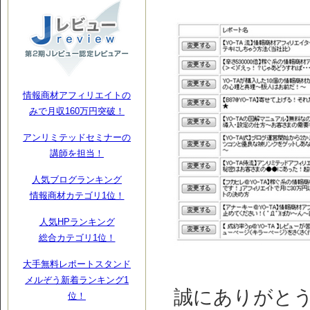
情報商材アフィリエイトの
みで月収160万円突破！
アンリミテッドセミナーの
講師を担当！
人気ブログランキング
情報商材カテゴリ1位！
人気HPランキング
総合カテゴリ1位！
大手無料レポートスタンド
メルぞう新着ランキング1
誠にありがとうご
位！