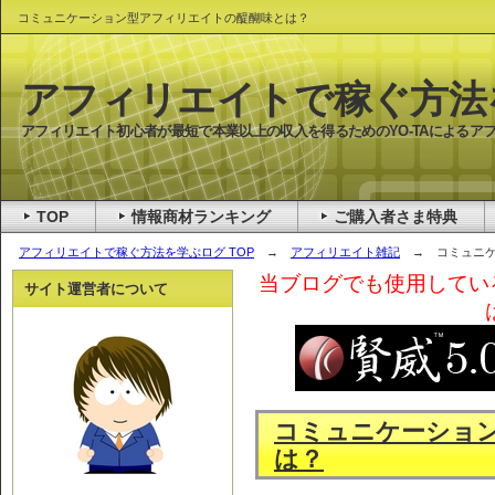
コミュニケーション型アフィリエイトの醍醐味とは？
アフィリエイトで稼ぐ方法
アフィリエイト初心者が最短で本業以上の収入を得るためのYO-TAによるア
TOP
情報商材ランキング
ご購入者さま特典
アフィリエイトで稼ぐ方法を学ぶログ TOP
→
アフィリエイト雑記
→ コミュニケ
当ブログでも使用してい
サイト運営者について
コミュニケーショ
は？