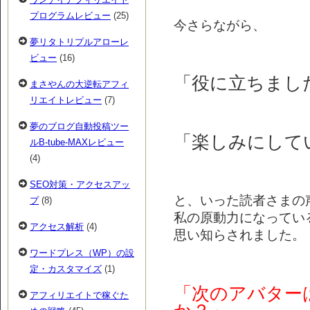
プログラムレビュー
(25)
今さらながら、
夢リタトリプルアローレ
ビュー
(16)
「役に立ちまし
まさやんの大逆転アフィ
リエイトレビュー
(7)
夢のブログ自動投稿ツー
「楽しみにして
ルB-tube-MAXレビュー
(4)
SEO対策・アクセスアッ
と、いった読者さまの
プ
(8)
私の原動力になってい
アクセス解析
(4)
思い知らされました。
ワードプレス（WP）の設
定・カスタマイズ
(1)
「次のアバター
アフィリエイトで稼ぐた