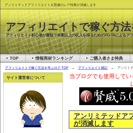
アンリミテッドアフィリエイト＆賢威のレア特典が消滅します
アフィリエイトで稼ぐ方法
アフィリエイト初心者が最短で本業以上の収入を得るためのYO-TAによるア
TOP
情報商材ランキング
ご購入者さま特典
アフィリエイトで稼ぐ方法を学ぶログ TOP
→
アフィリエイト雑記
→ アンリミテ
当ブログでも使用してい
サイト運営者について
アンリミテッドア
が消滅します