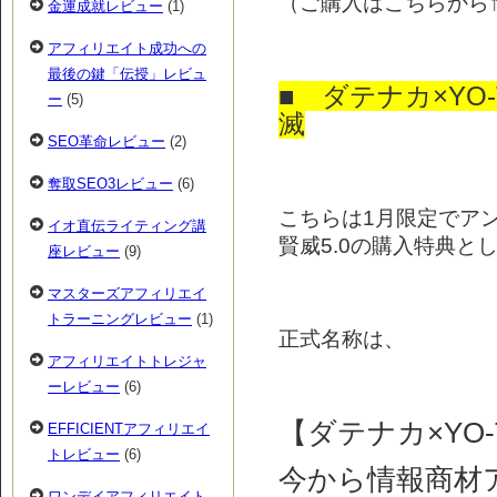
（ご購入はこちらから↑
金運成就レビュー
(1)
アフィリエイト成功への
最後の鍵「伝授」レビュ
■ ダテナカ×YO
ー
(5)
滅
SEO革命レビュー
(2)
奪取SEO3レビュー
(6)
こちらは1月限定でア
イオ直伝ライティング講
賢威5.0の購入特典と
座レビュー
(9)
マスターズアフィリエイ
トラーニングレビュー
(1)
正式名称は、
アフィリエイトトレジャ
ーレビュー
(6)
【ダテナカ×YO-
EFFICIENTアフィリエイ
トレビュー
(6)
今から情報商材
ワンデイアフィリエイト