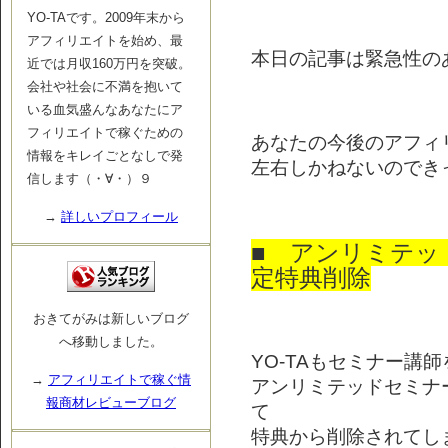
YO-TAです。2009年末から
アフィリエイトを始め、最
本日の記事は緊急性の
近では月収160万円を突破。
会社や社会に不満を抱いて
いる血気盛んなあなたにア
フィリエイトで稼ぐための
あなたの今後のアフィ
情報をキレイごとなしで発
左右しかねないのでき
信します（・∀・）９
→
詳しいプロフィール
■ アンリミテッ
定特典削除
おきてがみは新しいブログ
へ移動しました。
YO-TAもセミナー講
→
アフィリエイトで稼ぐ情
アンリミテッドセミナ
報商材レビューブログ
て
特典から削除されてし