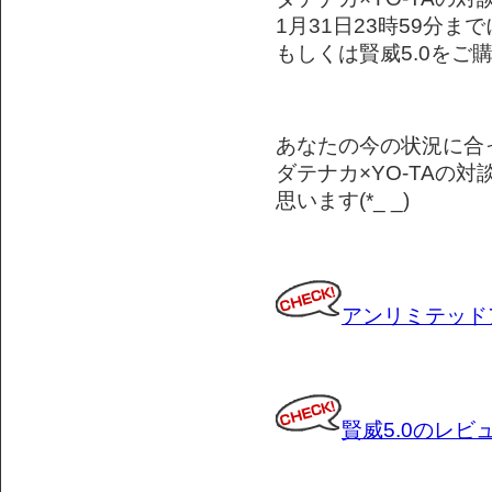
1月31日23時59分
もしくは賢威5.0をご
あなたの今の状況に合
ダテナカ×YO-TAの
思います(*_ _)
アンリミテッド
賢威5.0のレビ