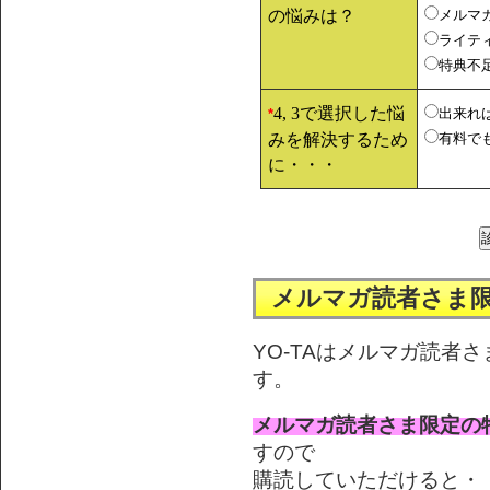
の悩みは？
メルマ
ライテ
特典不
4, 3で選択した悩
出来れ
*
みを解決するため
有料で
に・・・
メルマガ読者さま
YO-TAはメルマガ読者
す。
メルマガ読者さま限定の
すので
購読していただけると・・