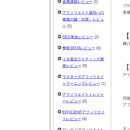
金運成就レビュー
(1)
ブ
各
アフィリエイト成功への
最後の鍵「伝授」レビュ
ー
(5)
【
SEO革命レビュー
(2)
稼
奪取SEO3レビュー
(6)
イオ直伝ライティング講
【
座レビュー
(9)
ア
マスターズアフィリエイ
トラーニングレビュー
(1)
アフィリエイトトレジャ
何
ーレビュー
(6)
ア
EFFICIENTアフィリエイ
トレビュー
(6)
モ
ワンデイアフィリエイト