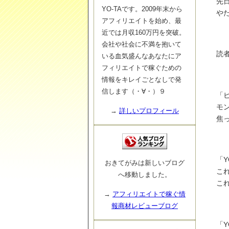
先
YO-TAです。2009年末から
やた
アフィリエイトを始め、最
近では月収160万円を突破。
会社や社会に不満を抱いて
読者
いる血気盛んなあなたにア
フィリエイトで稼ぐための
情報をキレイごとなしで発
信します（・∀・）９
「
モ
→
詳しいプロフィール
焦
「
おきてがみは新しいブログ
こ
へ移動しました。
こ
→
アフィリエイトで稼ぐ情
報商材レビューブログ
「