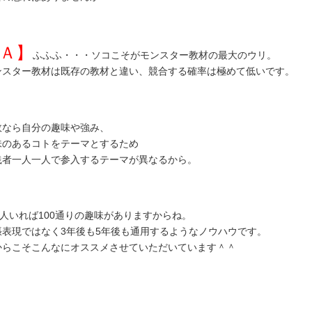
Ａ】
ふふふ・・・ソコこそがモンスター教材の最大のウリ。
ンスター教材は既存の教材と違い、競合する確率は極めて低いです。
故なら自分の趣味や強み、
味のあるコトをテーマとするため
践者一人一人で参入するテーマが異なるから。
0人いれば100通りの趣味がありますからね。
張表現ではなく3年後も5年後も通用するようなノウハウです。
からこそこんなにオススメさせていただいています＾＾