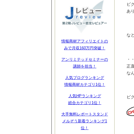
ビ
あ
な
情報商材アフィリエイトの
みで月収160万円突破！
・
アンリミテッドセミナーの
正
講師を担当！
なん
人気ブログランキング
情報商材カテゴリ1位！
人気HPランキング
ビ
総合カテゴリ1位！
大手無料レポートスタンド
メルぞう新着ランキング1
位！