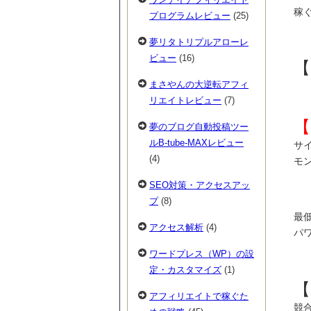
稼
プログラムレビュー
(25)
夢リタトリプルアローレ
ビュー
(16)
【
まさやんの大逆転アフィ
リエイトレビュー
(7)
【
夢のブログ自動投稿ツー
ルB-tube-MAXレビュー
サ
(4)
モ
SEO対策・アクセスアッ
プ
(8)
最
アクセス解析
(4)
パ
ワードプレス（WP）の設
定・カスタマイズ
(1)
【
アフィリエイトで稼ぐた
競