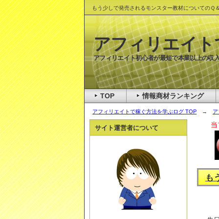
もう少しで発売されるモンスター教材についてのＱ
アフィリエイト
アフィリエイト初心者が最短で本業以上の収入
TOP
情報商材ランキング
アフィリエイトで稼ぐ方法を学ぶログ TOP
→
ア
当
サイト運営者について
も