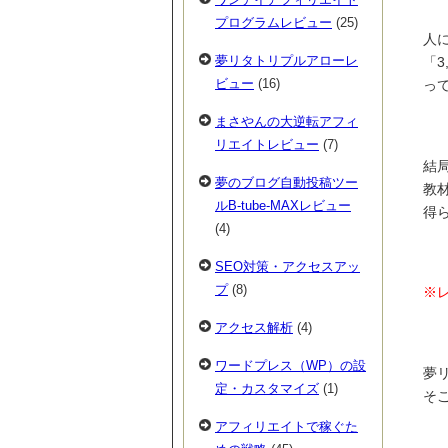
プログラムレビュー
(25)
人
夢リタトリプルアローレ
「3
ビュー
(16)
っ
まさやんの大逆転アフィ
リエイトレビュー
(7)
結
夢のブログ自動投稿ツー
教
ルB-tube-MAXレビュー
得
(4)
SEO対策・アクセスアッ
プ
(8)
※
アクセス解析
(4)
ワードプレス（WP）の設
夢リ
定・カスタマイズ
(1)
そ
アフィリエイトで稼ぐた