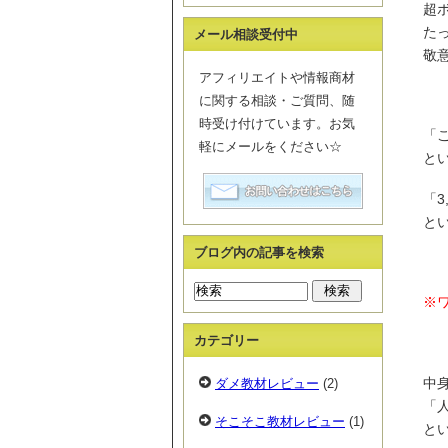
超
たっ
メール相談受付中
敬
アフィリエイトや情報商材
に関する相談・ご質問、随
時受け付けています。お気
「
軽にメールをください☆
と
「
と
ブログ内の記事を検索
※
カテゴリー
中
ダメ教材レビュー
(2)
「
そこそこ教材レビュー
(1)
と