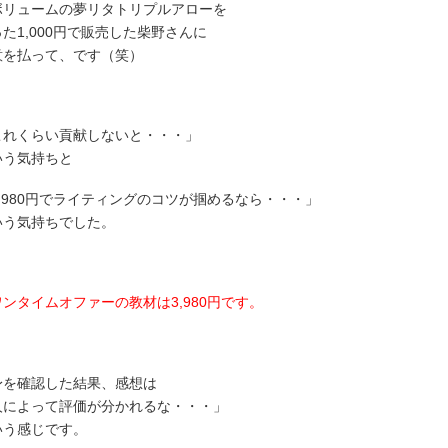
ボリュームの夢リタトリプルアローを
た1,000円で販売した柴野さんに
意を払って、です（笑）
これくらい貢献しないと・・・」
いう気持ちと
3,980円でライティングのコツが掴めるなら・・・」
いう気持ちでした。
ワンタイムオファーの教材は3,980円です。
身を確認した結果、感想は
人によって評価が分かれるな・・・」
いう感じです。