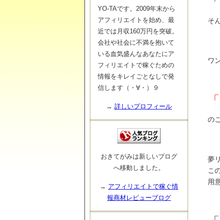
「
YO-TAです。2009年末から
アフィリエイトを始め、最
そ
近では月収160万円を突破。
会社や社会に不満を抱いて
いる血気盛んなあなたにア
ワ
フィリエイトで稼ぐための
情報をキレイごとなしで発
信します（・∀・）９
「
→
詳しいプロフィール
の
おきてがみは新しいブログ
夢
へ移動しました。
こ
用
→
アフィリエイトで稼ぐ情
報商材レビューブログ