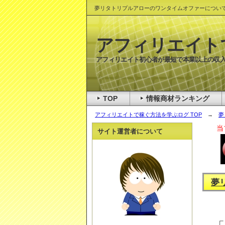
夢リタトリプルアローのワンタイムオファーについ
アフィリエイト
アフィリエイト初心者が最短で本業以上の収入
TOP
情報商材ランキング
アフィリエイトで稼ぐ方法を学ぶログ TOP
→
夢
当
サイト運営者について
夢