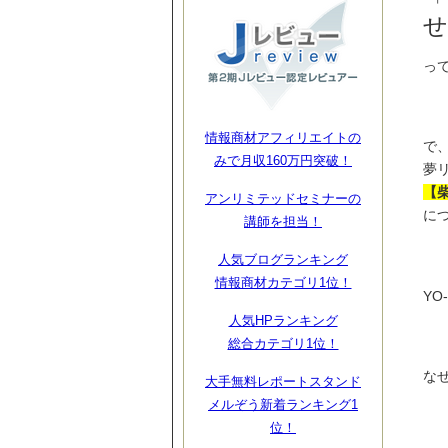
「
せ
っ
情報商材アフィリエイトの
で
みで月収160万円突破！
夢
【
アンリミテッドセミナーの
に
講師を担当！
人気ブログランキング
情報商材カテゴリ1位！
Y
人気HPランキング
総合カテゴリ1位！
な
大手無料レポートスタンド
メルぞう新着ランキング1
位！