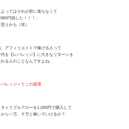
によってはそれが府に落ちなくて
,980円損した！！！」
て思うかも（笑）
局、アフィリエイトで稼げる人って
材代を【レバレッジ】に大きなリターンを
られる人のことなんですよね。
レバレッジ＝てこの原理
タトリプルアローを1,000円で購入して
こから一万、十万と稼いでいけるか？