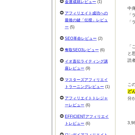
金運成就レビュー
(1)
中
アフィリエイト成功への
「
最後の鍵「伝授」レビュ
「
ー
(5)
SEO革命レビュー
(2)
「
奪取SEO3レビュー
(6)
と
読
イオ直伝ライティング講
座レビュー
(9)
マスターズアフィリエイ
こ
トラーニングレビュー
(1)
ど
アフィリエイトトレジャ
分
ーレビュー
(6)
EFFICIENTアフィリエイ
3
トレビュー
(6)
ワンデイアフィリエイト