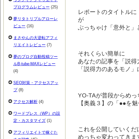
プログラムレビュー
(25)
レポートのタイトルに
が
夢リタトリプルアローレ
ビュー
(16)
ぶっちゃけ「意外と」
まさやんの大逆転アフィ
リエイトレビュー
(7)
それくらい簡単に
夢のブログ自動投稿ツー
あなたの記事を「説得
ルB-tube-MAXレビュー
「説得力のあるモノ」
(4)
SEO対策・アクセスアッ
プ
(8)
YO-TAが普段からめ
アクセス解析
(4)
【奥義３】の「●●を魅
ワードプレス（WP）の設
定・カスタマイズ
(1)
これを公開していくだ
アフィリエイトで稼ぐた
めっちゃ変わってきま