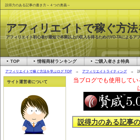
説得力のある記事の書き方～４つの奥義～
アフィリエイトで稼ぐ方法
アフィリエイト初心者が最短で本業以上の収入を得るためのYO-TAによるア
TOP
情報商材ランキング
ご購入者さま特典
アフィリエイトで稼ぐ方法を学ぶログ TOP
→
アフィリエイトライティング
→ 説
当ブログでも使用してい
サイト運営者について
説得力のある記事