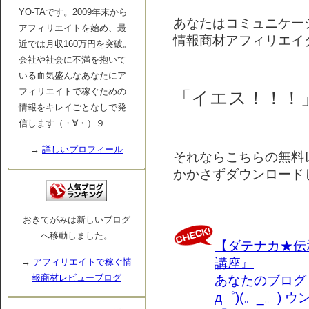
YO-TAです。2009年末から
あなたはコミュニケー
アフィリエイトを始め、最
情報商材アフィリエイ
近では月収160万円を突破。
会社や社会に不満を抱いて
いる血気盛んなあなたにア
フィリエイトで稼ぐための
「イエス！！！
情報をキレイごとなしで発
信します（・∀・）９
→
詳しいプロフィール
それならこちらの無料
かかさずダウンロードし
おきてがみは新しいブログ
へ移動しました。
【ダテナカ★伝
講座』
→
アフィリエイトで稼ぐ情
報商材レビューブログ
あなたのブログ・
д゜)(。_。) 