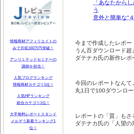
「あなたからし
う
意外と簡単な“
情報商材アフィリエイトの
今まで作成したレポー
みで月収160万円突破！
うん百ダウンロード超
ダテナカ氏の新作レポ
アンリミテッドセミナーの
講師を担当！
人気ブログランキング
今回のレポートなんて
情報商材カテゴリ1位！
丸1日で100ダウンロード超
人気HPランキング
総合カテゴリ1位！
大手無料レポートスタンド
レポートの「質」もさ
メルぞう新着ランキング1
ダテナカ氏の「人望の
位！