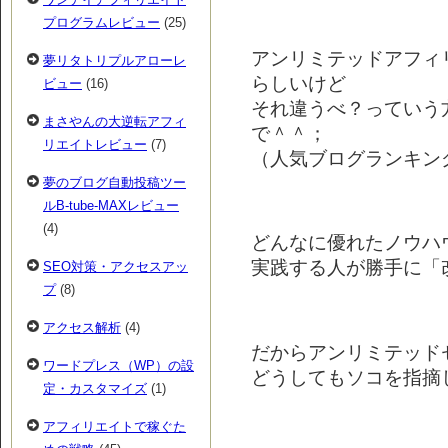
プログラムレビュー
(25)
アンリミテッドアフィ
夢リタトリプルアローレ
らしいけど
ビュー
(16)
それ違うべ？っていう
まさやんの大逆転アフィ
で＾＾；
リエイトレビュー
(7)
（人気ブログランキン
夢のブログ自動投稿ツー
ルB-tube-MAXレビュー
(4)
どんなに優れたノウハ
実践する人が勝手に「
SEO対策・アクセスアッ
プ
(8)
アクセス解析
(4)
だからアンリミテッド
ワードプレス（WP）の設
どうしてもソコを指摘
定・カスタマイズ
(1)
アフィリエイトで稼ぐた