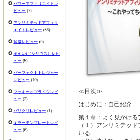
パワーアフィリエイトレ
ビュー
(7)
アンリミテッドアフィリ
エイトレビュー
(53)
賢威レビュー
(9)
SIRIUS（シリウス）レビ
ュー
(5)
パーフェクトトレジャー
レビュー
(10)
≪目次≫
ブッキーオブライツレビ
ュー
(2)
はじめに：自己紹介
バリクリレビュー
(1)
第１章：よく見かける
キラーテンプレートレビ
（１）アンリミテッドア
ュー
(6)
いる