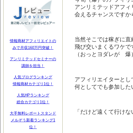
アンリミテッドアフィ
会えるチャンスですか
当然そこでは稼ぎに直
情報商材アフィリエイトの
飛び交いまくるワケで
みで月収160万円突破！
（おっとヨダレが 爆
アンリミテッドセミナーの
講師を担当！
人気ブログランキング
アフィリエイターとし
情報商材カテゴリ1位！
何としてでも参加した
人気HPランキング
総合カテゴリ1位！
「だけど遠くて行けない
大手無料レポートスタンド
メルぞう新着ランキング1
位！