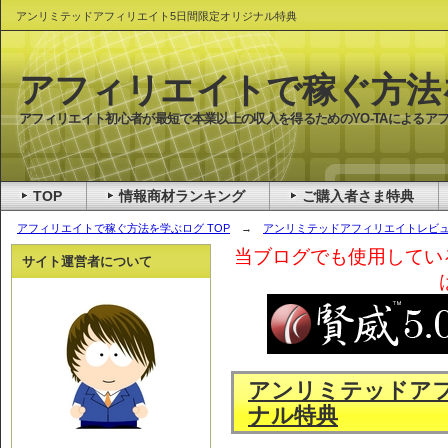
アンリミテッドアフィリエイト5日間限定オリジナル特典
アフィリエイトで稼ぐ方法
アフィリエイト初心者が最短で本業以上の収入を得るためのYO-TAによるア
TOP
情報商材ランキング
ご購入者さま特典
アフィリエイトで稼ぐ方法を学ぶログ TOP
→
アンリミテッドアフィリエイトレビ
当ブログでも使用してい
サイト運営者について
アンリミテッドア
ナル特典