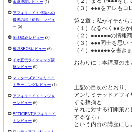
（２）まるで●●●をし
金運成就レビュー
(1)
（３）●●●をアレもコ
アフィリエイト成功への
第２章：私がイチから
最後の鍵「伝授」レビュ
ー
(5)
（１）なるべく●●を
（２）●●●●●●の情
SEO革命レビュー
(2)
（３）●●●同士を思い
奪取SEO3レビュー
(6)
（４）●●●●●●を書き
イオ直伝ライティング講
おわりに：本講座のま
座レビュー
(9)
マスターズアフィリエイ
トラーニングレビュー
(1)
上記の目次のとおり、
アンリミテッドアフィ
アフィリエイトトレジャ
する指摘と
ーレビュー
(6)
それに対する打開策と
EFFICIENTアフィリエイ
するなら」
トレビュー
(6)
という内容の講座にし
ワンデイアフィリエイト