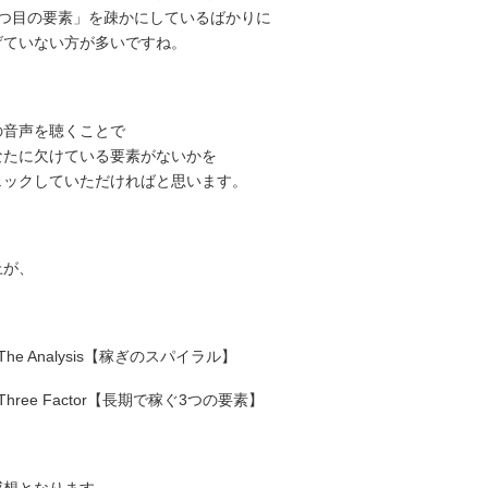
3つ目の要素」を疎かにしているばかりに
げていない方が多いですね。
の音声を聴くことで
なたに欠けている要素がないかを
ェックしていただければと思います。
上が、
The Analysis【稼ぎのスパイラル】
Three Factor【長期で稼ぐ3つの要素】
感想となります。