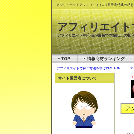
アンリミテッドアフィリエイトの7月限定特典の感想
アフィリエイト
アフィリエイト初心者が最短で本業以上の収入
TOP
情報商材ランキング
アフィリエイトで稼ぐ方法を学ぶログ TOP
→
ア
当
サイト運営者について
ア