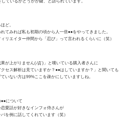
●をしているかどうかが鍵、と語られています。
るほど。
われてみれば私も初期の頃から人一倍●●をやってきました。
フィリエイター仲間から「忍び」って言われるくらいに（笑）
成果が上がりません(ﾉД`)」と嘆いている購入者さんに
アクセス解析は見ていますか？●●はしていますか？」と聞いても
げていない方は99%ここを疎かにしていますしね。
●●について
外恋愛話が好きなインフォ侍さんが
ンパを例に話してくれています（笑）