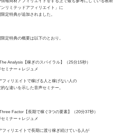
が情報商材アフィリエイトをする上で最も参考にしている教材
アンリミテッドアフィリエイト」に
間限定特典が追加されました。
間限定特典の概要は以下のとおり。
The Analysis【稼ぎのスパイラル】（25分15秒）
声セミナー＋レジュメ
 アフィリエイトで稼げる人と稼げない人の
定的な違いを示した音声セミナー。
Three Factor【長期で稼ぐ3つの要素】（20分37秒）
声セミナー＋レジュメ
 アフィリエイトで長期に渡り稼ぎ続けている人が