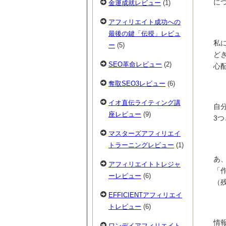
に
金運成就レビュー
(1)
アフィリエイト成功への
最後の鍵「伝授」レビュ
私
ー
(5)
ど
SEO革命レビュー
(2)
心
奪取SEO3レビュー
(6)
イオ直伝ライティング講
自
座レビュー
(9)
3
マスターズアフィリエイ
トラーニングレビュー
(1)
あ
アフィリエイトトレジャ
「
ーレビュー
(6)
（
EFFICIENTアフィリエイ
トレビュー
(6)
情
ワンデイアフィリエイト