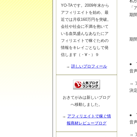
私
YO-TAです。2009年末から
「
アフィリエイトを始め、最
期
近では月収160万円を突破。
会社や社会に不満を抱いて
いる血気盛んなあなたにア
期
フィリエイトで稼ぐための
情報をキレイごとなしで発
信します（・∀・）９
● 
→
詳しいプロフィール
音
→
決
おきてがみは新しいブログ
へ移動しました。
● 
→
アフィリエイトで稼ぐ情
音
報商材レビューブログ
→