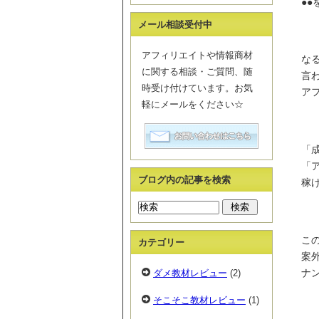
●
メール相談受付中
アフィリエイトや情報商材
な
に関する相談・ご質問、随
言
時受け付けています。お気
ア
軽にメールをください☆
「
「
ブログ内の記事を検索
稼
この
カテゴリー
案
ナ
ダメ教材レビュー
(2)
そこそこ教材レビュー
(1)