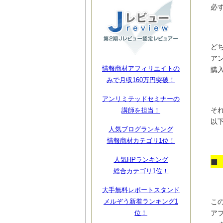
必
どち
ア
情報商材アフィリエイトの
購
みで月収160万円突破！
アンリミテッドセミナーの
そ
講師を担当！
以
人気ブログランキング
情報商材カテゴリ1位！
■
人気HPランキング
総合カテゴリ1位！
大手無料レポートスタンド
この
メルぞう新着ランキング1
ア
位！