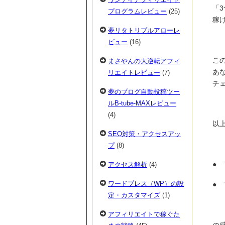
「
プログラムレビュー
(25)
稼
夢リタトリプルアローレ
ビュー
(16)
こ
まさやんの大逆転アフィ
あ
リエイトレビュー
(7)
チ
夢のブログ自動投稿ツー
ルB-tube-MAXレビュー
(4)
以
SEO対策・アクセスアッ
プ
(8)
● 
アクセス解析
(4)
ワードプレス（WP）の設
● 
定・カスタマイズ
(1)
アフィリエイトで稼ぐた
の