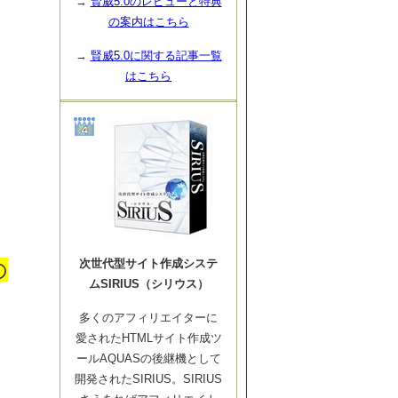
→
賢威5.0のレビューと特典
の案内はこちら
→
賢威5.0に関する記事一覧
はこちら
次世代型サイト作成システ
の
ムSIRIUS（シリウス）
多くのアフィリエイターに
愛されたHTMLサイト作成ツ
ールAQUASの後継機として
開発されたSIRIUS。SIRIUS