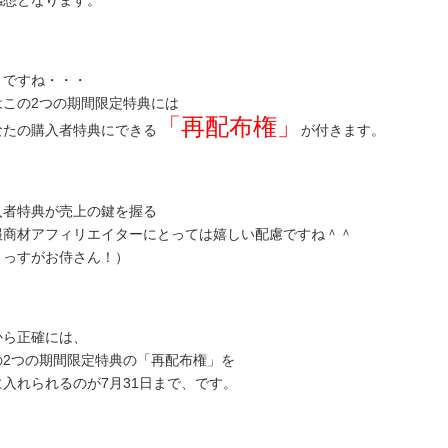
、ですね・・・
はこの2つの期間限定特典には
「再配布権」
なたの購入者特典にできる
が付きます。
入者特典が売上の鍵を握る
報商材アフィリエイターにとっては嬉しい配慮ですね＾＾
さっすがお侍さん！）
から正確には、
の2つの期間限定特典の「再配布権」を
に入れられるのが7月31日まで、です。