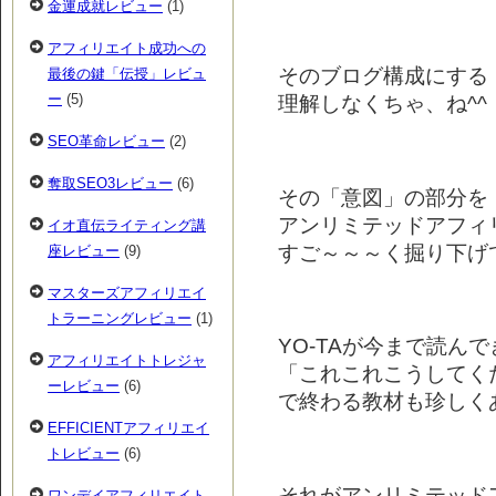
金運成就レビュー
(1)
アフィリエイト成功への
そのブログ構成にする
最後の鍵「伝授」レビュ
ー
(5)
理解しなくちゃ、ね^^
SEO革命レビュー
(2)
奪取SEO3レビュー
(6)
その「意図」の部分を
アンリミテッドアフィ
イオ直伝ライティング講
すご～～～く掘り下げ
座レビュー
(9)
マスターズアフィリエイ
トラーニングレビュー
(1)
YO-TAが今まで読ん
アフィリエイトトレジャ
「これこれこうしてく
ーレビュー
(6)
で終わる教材も珍しくあ
EFFICIENTアフィリエイ
トレビュー
(6)
それがアンリミテッド
ワンデイアフィリエイト