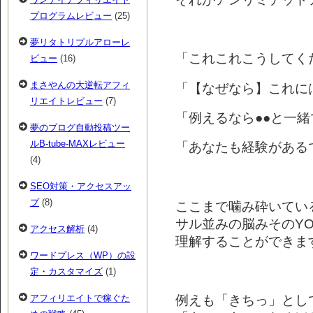
プログラムレビュー
(25)
夢リタトリプルアローレ
「これこれこうしてく
ビュー
(16)
まさやんの大逆転アフィ
「【なぜなら】これに
リエイトレビュー
(7)
「例えるなら●●と一緒
夢のブログ自動投稿ツー
ルB-tube-MAXレビュー
「あなたも経験がある
(4)
SEO対策・アクセスアッ
プ
(8)
ここまで噛み砕いてい
サル並みの脳みそのYO
アクセス解析
(4)
理解することができま
ワードプレス（WP）の設
定・カスタマイズ
(1)
例えも「きちっ」とし
アフィリエイトで稼ぐた