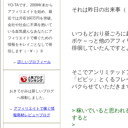
YO-TAです。2009年末から
それは昨日の出来事（
アフィリエイトを始め、最
近では月収160万円を突破。
会社や社会に不満を抱いて
いる血気盛んなあなたにア
いつもどおり昼ごろに
フィリエイトで稼ぐための
ボケ～っと他のアフィ
情報をキレイごとなしで発
徘徊していたんですと
信します（・∀・）９
→
詳しいプロフィール
そこでアンリミテッド
「ビビッ」とくるフレ
パクらせていただきま
おきてがみは新しいブログ
へ移動しました。
→
アフィリエイトで稼ぐ情
> 稼いでいると思わ
報商材レビューブログ
すると
>