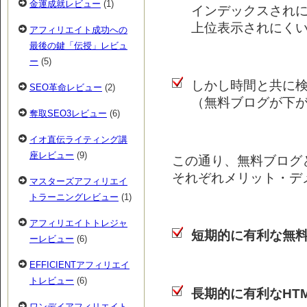
金運成就レビュー
(1)
インデックスされ
上位表示されにく
アフィリエイト成功への
最後の鍵「伝授」レビュ
ー
(5)
しかし時間と共に
SEO革命レビュー
(2)
（無料ブログが下
奪取SEO3レビュー
(6)
イオ直伝ライティング講
座レビュー
(9)
この通り、無料ブログと
それぞれメリット・デ
マスターズアフィリエイ
トラーニングレビュー
(1)
アフィリエイトトレジャ
短期的に有利な無
ーレビュー
(6)
EFFICIENTアフィリエイ
トレビュー
(6)
長期的に有利なHT
ワンデイアフィリエイト