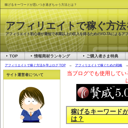
稼げるキーワードが思いつき過ぎちゃう方法とは？
アフィリエイトで稼ぐ方法
アフィリエイト初心者が最短で本業以上の収入を得るためのYO-TAによるア
TOP
情報商材ランキング
ご購入者さま特典
アフィリエイトで稼ぐ方法を学ぶログ TOP
→
アフィリエイトで稼ぐための戦略
→
当ブログでも使用してい
サイト運営者について
稼げるキーワード
は？