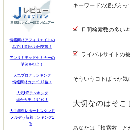
キーワードの選び方っ
月間検索数の多い
情報商材アフィリエイトの
みで月収160万円突破！
ライバルサイトの
アンリミテッドセミナーの
講師を担当！
人気ブログランキング
そういうコトばっか気
情報商材カテゴリ1位！
人気HPランキング
総合カテゴリ1位！
大切なのはそこじゃ
大手無料レポートスタンド
メルぞう新着ランキング1
位！
あなたは「検索数」と