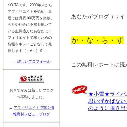
YO-TAです。2009年末から
アフィリエイトを始め、最
あなたがブログ（サイ
近では月収160万円を突破。
会社や社会に不満を抱いて
いる血気盛んなあなたにア
フィリエイトで稼ぐための
か・な・ら・ず
情報をキレイごとなしで発
信します（・∀・）９
→
詳しいプロフィール
この無料レポートは読ん
おきてがみは新しいブログ
★小雪★ライバ
へ移動しました。
思い浮かばない
のように噴き出
→
アフィリエイトで稼ぐ情
報商材レビューブログ