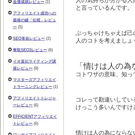
金運成就レビュー
(1)
と言っているんです。
アフィリエイト成功への
最後の鍵「伝授」レビュ
ー
(5)
ぶっちゃけちゃえば己
SEO革命レビュー
(2)
人のコトを考えましょ
奪取SEO3レビュー
(6)
イオ直伝ライティング講
「情けは人の為
座レビュー
(9)
コトワザの意味、知っ
マスターズアフィリエイ
トラーニングレビュー
(1)
アフィリエイトトレジャ
コレって勘違いしてい
ーレビュー
(6)
けっこう多いんですけ
EFFICIENTアフィリエイ
トレビュー
(6)
情けは人の為にならな
ワンデイアフィリエイト