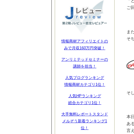
「
ご
ま
そ
情報商材アフィリエイトの
みで月収160万円突破！
アンリミテッドセミナーの
講師を担当！
人気ブログランキング
情報商材カテゴリ1位！
そ
人気HPランキング
総合カテゴリ1位！
大手無料レポートスタンド
本
メルぞう新着ランキング1
あ
位！
言え