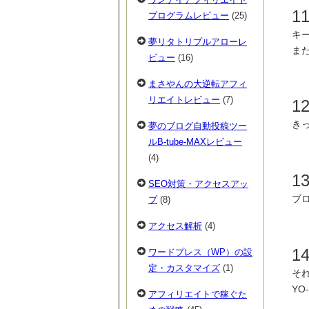
1
プログラムレビュー
(25)
キー
夢リタトリプルアローレ
また
ビュー
(16)
まさやんの大逆転アフィ
リエイトレビュー
(7)
1
き
夢のブログ自動投稿ツー
ルB-tube-MAXレビュー
(4)
1
SEO対策・アクセスアッ
ブ
プ
(8)
アクセス解析
(4)
1
ワードプレス（WP）の設
定・カスタマイズ
(1)
そ
YO
アフィリエイトで稼ぐた