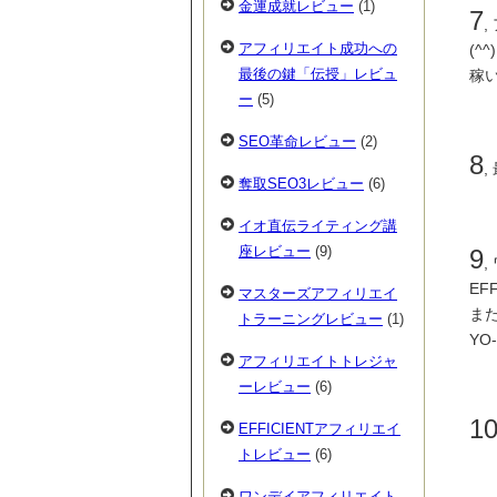
金運成就レビュー
(1)
7
アフィリエイト成功への
(^^)
最後の鍵「伝授」レビュ
稼
ー
(5)
SEO革命レビュー
(2)
8
奪取SEO3レビュー
(6)
イオ直伝ライティング講
座レビュー
(9)
9
EF
マスターズアフィリエイ
ま
トラーニングレビュー
(1)
Y
アフィリエイトトレジャ
ーレビュー
(6)
1
EFFICIENTアフィリエイ
トレビュー
(6)
ワンデイアフィリエイト