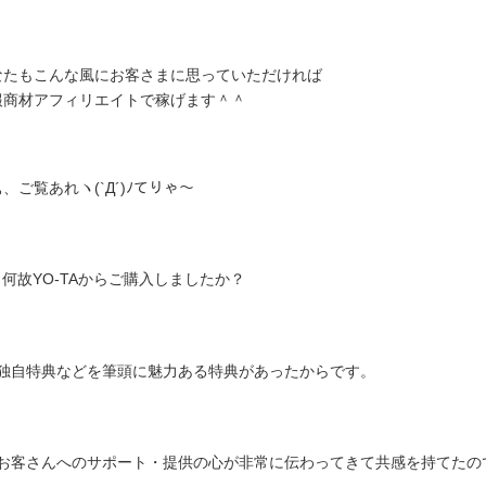
なたもこんな風にお客さまに思っていただければ
報商材アフィリエイトで稼げます＾＾
、ご覧あれヽ(`Д´)ﾉてりゃ～
, 何故YO-TAからご購入しましたか？
, 独自特典などを筆頭に魅力ある特典があったからです。
, お客さんへのサポート・提供の心が非常に伝わってきて共感を持てたの