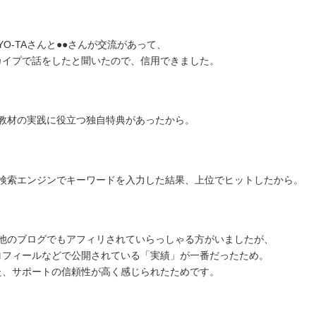
 YO-TAさんと●●さんが交流があって、
カイプで話をしたと聞いたので、信用できました。
, 教材の実践に役立つ独自特典があったから。
, 検索エンジンでキーワードを入力した結果、上位でヒットしたから。
, 他のブログでもアフィリされていらっしゃる方がいましたが、
ロフィールなどで公開されている「実績」が一番だったため。
た、サポートの信頼性が高く感じられたためです。