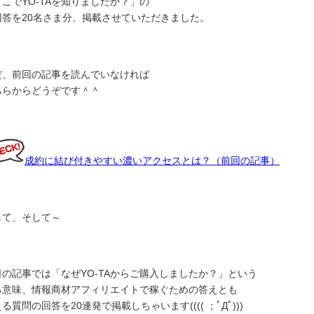
どこでYO-TAを知りましたか？」の
回答を20名さま分、掲載させていただきました。
だ、前回の記事を読んでいなければ
ちらからどうぞです＾＾
成約に結び付きやすい濃いアクセスとは？（前回の記事）
して、そして～
日の記事では「なぜYO-TAからご購入しましたか？」という
る意味、情報商材アフィリエイトで稼ぐための答えとも
る質問の回答を20連発で掲載しちゃいます(((( ；ﾟДﾟ)))