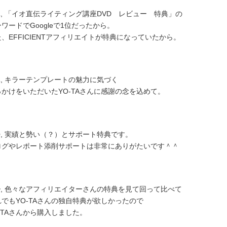
1
, 「イオ直伝ライティング講座DVD レビュー 特典」の
ワードでGoogleで1位だったから。
、EFFICIENTアフィリエイトが特典になっていたから。
2
, キラーテンプレートの魅力に気づく
っかけをいただいたYO-TAさんに感謝の念を込めて。
3
, 実績と勢い（？）とサポート特典です。
ログやレポート添削サポートは非常にありがたいです＾＾
4
, 色々なアフィリエイターさんの特典を見て回って比べて
れでもYO-TAさんの独自特典が欲しかったので
-TAさんから購入しました。