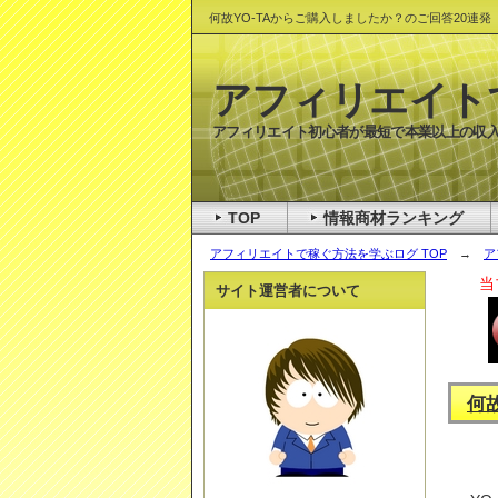
何故YO-TAからご購入しましたか？のご回答20連発
アフィリエイト
アフィリエイト初心者が最短で本業以上の収入
TOP
情報商材ランキング
アフィリエイトで稼ぐ方法を学ぶログ TOP
→
ア
当
サイト運営者について
何