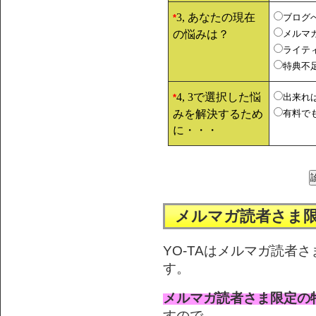
3, あなたの現在
ブログ
*
の悩みは？
メルマ
ライテ
特典不
4, 3で選択した悩
出来れ
*
みを解決するため
有料で
に・・・
メルマガ読者さま
YO-TAはメルマガ読者
す。
メルマガ読者さま限定の
すので