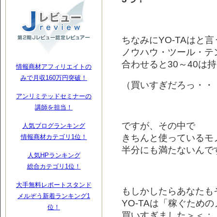
ちなみにYO-TAはと
ノウハウ・ツール・テ
合わせると30～40は持
情報商材アフィリエイトの
みで月収160万円突破！
（買いすぎだろっ・・
アンリミテッドセミナーの
講師を担当！
ですが、その中で
人気ブログランキング
きちんと使っているモ
情報商材カテゴリ1位！
半分にも満たないんで
人気HPランキング
総合カテゴリ1位！
大手無料レポートスタンド
もしかしたらあなたも
メルぞう新着ランキング1
YO-TAは「稼ぐため
位！
買いすぎました＞＜；