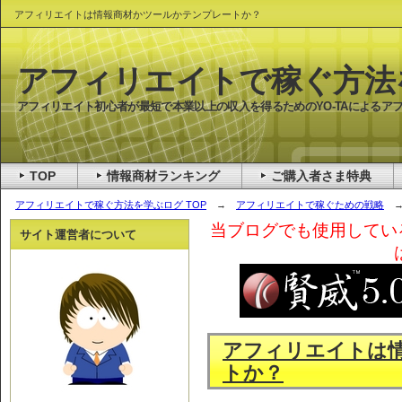
アフィリエイトは情報商材かツールかテンプレートか？
アフィリエイトで稼ぐ方法
アフィリエイト初心者が最短で本業以上の収入を得るためのYO-TAによるア
TOP
情報商材ランキング
ご購入者さま特典
アフィリエイトで稼ぐ方法を学ぶログ TOP
→
アフィリエイトで稼ぐための戦略
→
当ブログでも使用してい
サイト運営者について
アフィリエイトは
トか？