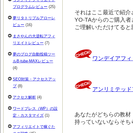
プログラムレビュー
(25)
それはここ最近で紹介
夢リタトリプルアローレ
YO-TAからのご購入
ビュー
(16)
ご理解いただけてると
まさやんの大逆転アフィ
リエイトレビュー
(7)
夢のブログ自動投稿ツー
ワンデイアフィ
ルB-tube-MAXレビュー
(4)
SEO対策・アクセスアッ
プ
(8)
アンリミテッド
アクセス解析
(4)
ワードプレス（WP）の設
あなたがどちらの教材
定・カスタマイズ
(1)
持っていないならそち
アフィリエイトで稼ぐた