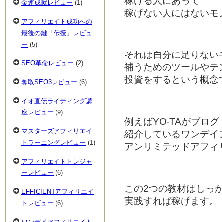
稼げる人にあって
金運成就レビュー
(1)
稼げない人にはないモ
アフィリエイト成功への
最後の鍵「伝授」レビュ
ー
(5)
それは自分に足りない
SEO革命レビュー
(2)
補うためのツールやテ
投資をするという概念です
奪取SEO3レビュー
(6)
イオ直伝ライティング講
座レビュー
(9)
例えばYO-TAがブロ
マスターズアフィリエイ
紹介しているワンデイ
トラーニングレビュー
(1)
アンリミテッドアフィ
アフィリエイトトレジャ
ーレビュー
(6)
この2つの教材はしっ
EFFICIENTアフィリエイ
実践すれば稼げます。
トレビュー
(6)
ワンデイアフィリエイト