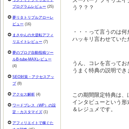
スーパーアフィリエイタ
う？？？
プログラムレビュー
(25)
夢リタトリプルアローレ
ビュー
(16)
・・・って言うのは何
まさやんの大逆転アフィ
ハッキリ言わせていただ
リエイトレビュー
(7)
夢のブログ自動投稿ツー
ルB-tube-MAXレビュー
うん、コレを言ってお
(4)
うまく特典の説明できませ
SEO対策・アクセスアッ
プ
(8)
この期間限定特典は、
アクセス解析
(4)
インタビューという形式
ワードプレス（WP）の設
＆レジュメです。
定・カスタマイズ
(1)
アフィリエイトで稼ぐた