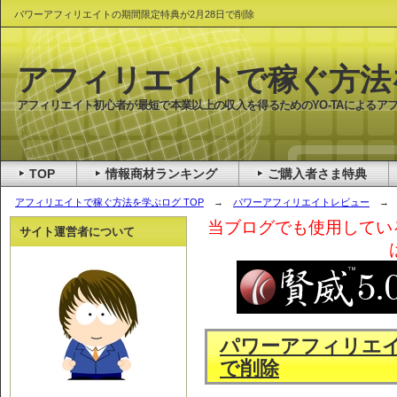
パワーアフィリエイトの期間限定特典が2月28日で削除
アフィリエイトで稼ぐ方法
アフィリエイト初心者が最短で本業以上の収入を得るためのYO-TAによるア
TOP
情報商材ランキング
ご購入者さま特典
アフィリエイトで稼ぐ方法を学ぶログ TOP
→
パワーアフィリエイトレビュー
→ 
当ブログでも使用してい
サイト運営者について
パワーアフィリエイ
で削除