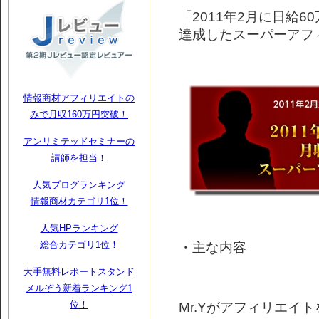
「2011年2月に日給6
達成したスーパーアフィ
情報商材アフィリエイトの
みで月収160万円突破！
アンリミテッドセミナーの
講師を担当！
人気ブログランキング
情報商材カテゴリ1位！
人気HPランキング
・主な内容
総合カテゴリ1位！
大手無料レポートスタンド
メルぞう新着ランキング1
位！
Mr.Yがアフィリエイ