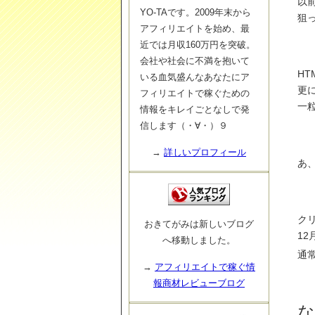
以
YO-TAです。2009年末から
狙
アフィリエイトを始め、最
近では月収160万円を突破。
会社や社会に不満を抱いて
HT
いる血気盛んなあなたにア
更
フィリエイトで稼ぐための
一
情報をキレイごとなしで発
信します（・∀・）９
→
詳しいプロフィール
あ
ク
おきてがみは新しいブログ
12
へ移動しました。
通
→
アフィリエイトで稼ぐ情
報商材レビューブログ
な