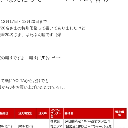
12月17日～12月20日まで
着20名さまの特別価格って書いてありましたけど
先着20名さま」はたぶん嘘です（爆
の煽りですよ、煽り( ﾟДﾟ)y─┛~~
て既にYO-TAからだけでも
7日から3本お買い上げいただけてるし。