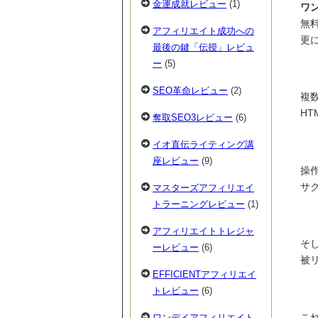
金運成就レビュー
(1)
ワ
無
アフィリエイト成功への
更
最後の鍵「伝授」レビュ
ー
(5)
SEO革命レビュー
(2)
複
H
奪取SEO3レビュー
(6)
イオ直伝ライティング講
座レビュー
(9)
操
サ
マスターズアフィリエイ
トラーニングレビュー
(1)
アフィリエイトトレジャ
そ
ーレビュー
(6)
被
EFFICIENTアフィリエイ
トレビュー
(6)
こ
ワンデイアフィリエイト