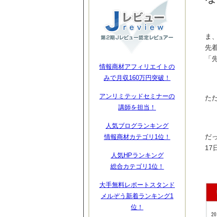
ま、
先
「
情報商材アフィリエイトの
みで月収160万円突破！
アンリミテッドセミナーの
ただ
講師を担当！
人気ブログランキング
だっ
情報商材カテゴリ1位！
1
人気HPランキング
総合カテゴリ1位！
大手無料レポートスタンド
メルぞう新着ランキング1
位！