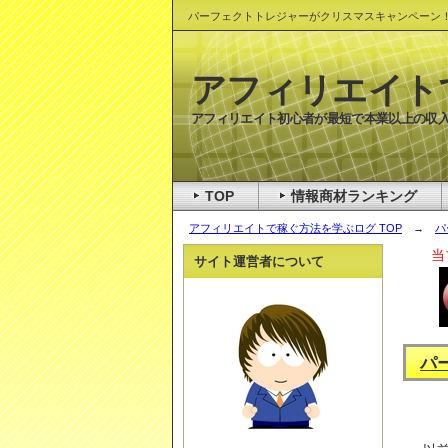
パーフェクトトレジャーがクリスマスキャンペーン
アフィリエイト
アフィリエイト初心者が最短で本業以上の収入
TOP
情報商材ランキング
アフィリエイトで稼ぐ方法を学ぶログ TOP
→
パ
当
サイト運営者について
パ