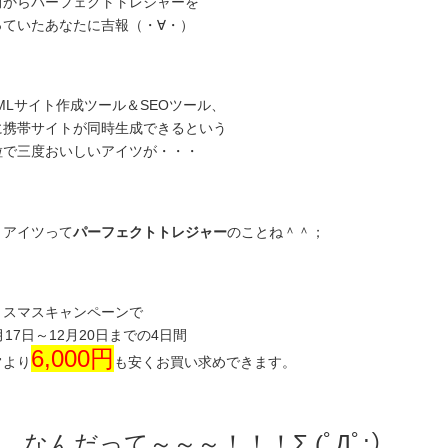
前からパーフェクトトレジャーを
っていたあなたに吉報（・∀・）
MLサイト作成ツール＆SEOツール、
に携帯サイトが同時生成できるという
粒で三度おいしいアイツが・・・
、アイツって
パーフェクトトレジャー
のことね＾＾；
リスマスキャンペーンで
月17日～12月20日までの4日間
6,000円
常より
も安くお買い求めできます。
、なんだって～～～！！！Σ (ﾟДﾟ;）