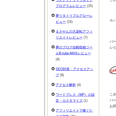
プログラムレビュー
(25)
夢リタトリプルアローレ
※
ビュー
(16)
まさやんの大逆転アフィ
リエイトレビュー
(7)
パ
レ
夢のブログ自動投稿ツー
ルB-tube-MAXレビュー
(4)
SEO対策・アクセスアッ
プ
(8)
アクセス解析
(4)
こ
ワードプレス（WP）の設
パ
定・カスタマイズ
(1)
お
アフィリエイトで稼ぐた