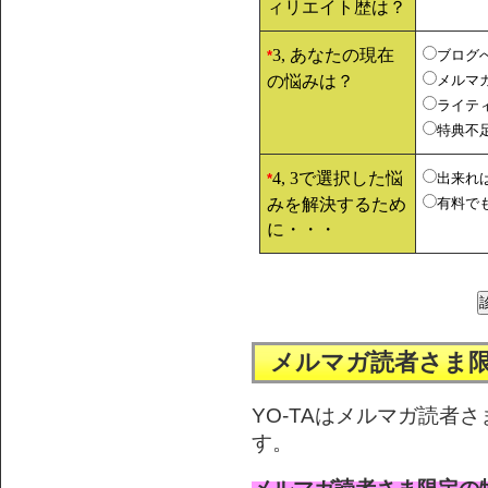
ィリエイト歴は？
3, あなたの現在
ブログ
*
の悩みは？
メルマ
ライテ
特典不
4, 3で選択した悩
出来れ
*
みを解決するため
有料で
に・・・
メルマガ読者さま
YO-TAはメルマガ読者
す。