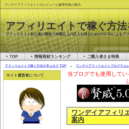
ワンデイアフィリエイトのレビューと豪華特典の案内
アフィリエイトで稼ぐ方法
アフィリエイト初心者が最短で本業以上の収入を得るためのYO-TAによるア
TOP
情報商材ランキング
ご購入者さま特典
アフィリエイトで稼ぐ方法を学ぶログ TOP
→
ワンデイアフィリエイトプログラム
当ブログでも使用してい
サイト運営者について
ワンデイアフィリ
案内