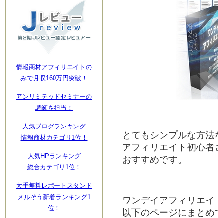
情報商材アフィリエイトの
みで月収160万円突破！
アンリミテッドセミナーの
講師を担当！
人気ブログランキング
とてもシンプルな方法
情報商材カテゴリ1位！
アフィリエイト初心者
人気HPランキング
おすすめです。
総合カテゴリ1位！
大手無料レポートスタンド
メルぞう新着ランキング1
ワンデイアフィリエイ
位！
以下のページにまとめ