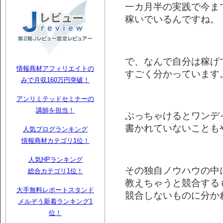
一カ月半の実践で今ま
稼いでいるんですね。
で、なんで自分は稼げ
情報商材アフィリエイトの
すごく分かっています
みで月収160万円突破！
アンリミテッドセミナーの
講師を担当！
ぶっちゃけるとワンデ
書かれていないことも
人気ブログランキング
情報商材カテゴリ1位！
人気HPランキング
その独自ノウハウの中
総合カテゴリ1位！
教えちゃうと競合する
大手無料レポートスタンド
競合しないものに分か
メルぞう新着ランキング1
位！