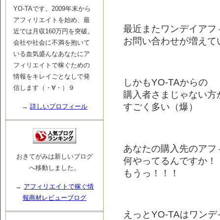
YO-TAです。2009年末から
アフィリエイトを始め、最
最近またワンデイアフ
近では月収160万円を突破。
お問い合わせが増えて
会社や社会に不満を抱いて
いる血気盛んなあなたにア
フィリエイトで稼ぐための
情報をキレイごとなしで発
しかもYO-TAからの
信します（・∀・）９
購入者さまじゃない方
すごく多い（爆）
→
詳しいプロフィール
あなたの購入先のアフ
おきてがみは新しいブログ
何やってるんですか！
へ移動しました。
もうっ！！！
→
アフィリエイトで稼ぐ情
報商材レビューブログ
えっとYO-TAはワン