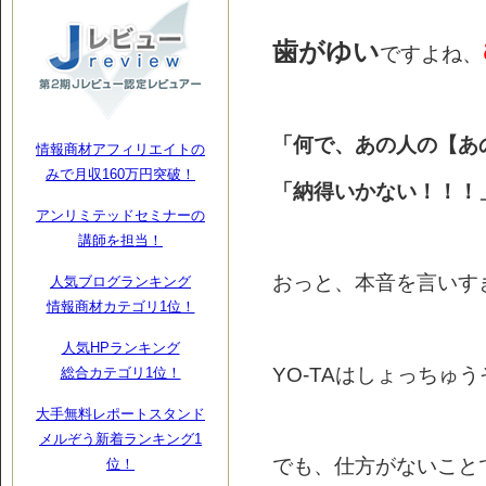
歯がゆい
ですよね、
「何で、あの人の【あ
情報商材アフィリエイトの
みで月収160万円突破！
「納得いかない！！！
アンリミテッドセミナーの
講師を担当！
おっと、本音を言いすぎ
人気ブログランキング
情報商材カテゴリ1位！
人気HPランキング
YO-TAはしょっちゅ
総合カテゴリ1位！
大手無料レポートスタンド
メルぞう新着ランキング1
でも、仕方がないこと
位！