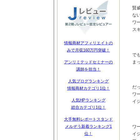
賢
な
ワ
ス
情報商材アフィリエイトの
みで月収160万円突破！
で
ま
アンリミテッドセミナーの
講師を担当！
人気ブログランキング
だ
情報商材カテゴリ1位！
ワ
人気HPランキング
イ
総合カテゴリ1位！
大手無料レポートスタンド
ワ
メルぞう新着ランキング1
イ
位！