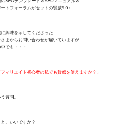
強のSEOテンプレート＆SEOマニュアル＆
ポートフォーラムがセットの賢威5.0♪
威に興味を示してくださった
者さまからお問い合わせが届いていますが
の中でも・・・
アフィリエイト初心者の私でも賢威を使えますか？」
いう質問。
っと、いいですか？