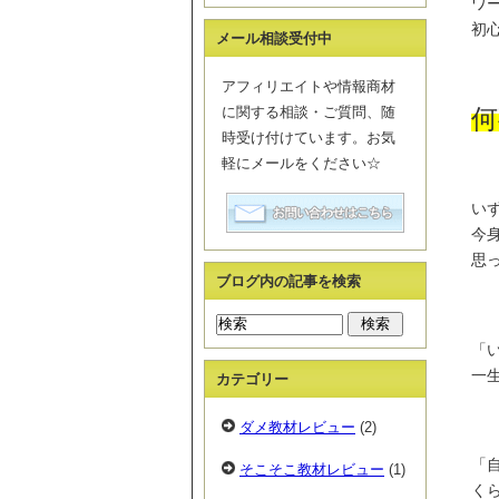
ワ
初
メール相談受付中
アフィリエイトや情報商材
に関する相談・ご質問、随
何
時受け付けています。お気
軽にメールをください☆
い
今
思
ブログ内の記事を検索
「
一
カテゴリー
ダメ教材レビュー
(2)
「
そこそこ教材レビュー
(1)
く