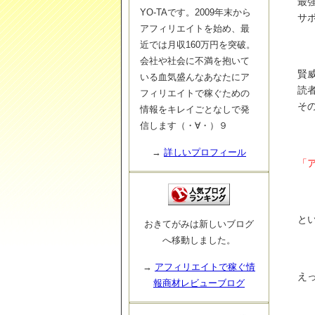
最
YO-TAです。2009年末から
サ
アフィリエイトを始め、最
近では月収160万円を突破。
会社や社会に不満を抱いて
賢
いる血気盛んなあなたにア
読
フィリエイトで稼ぐための
そ
情報をキレイごとなしで発
信します（・∀・）９
→
詳しいプロフィール
「
と
おきてがみは新しいブログ
へ移動しました。
→
アフィリエイトで稼ぐ情
え
報商材レビューブログ