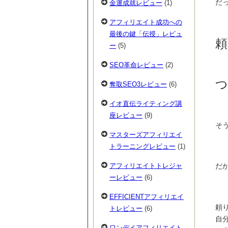
だ
金運成就レビュー
(1)
アフィリエイト成功への
最後の鍵「伝授」レビュ
頼
ー
(5)
SEO革命レビュー
(2)
つ
奪取SEO3レビュー
(6)
イオ直伝ライティング講
座レビュー
(9)
そ
マスターズアフィリエイ
トラーニングレビュー
(1)
アフィリエイトトレジャ
だか
ーレビュー
(6)
EFFICIENTアフィリエイ
頼
トレビュー
(6)
自
ワンデイアフィリエイト