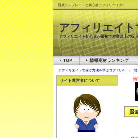
賢威テンプレートと初心者アフィリエイター
アフィリエイト
アフィリエイト初心者が最短で本業以上の収入
TOP
情報商材ランキング
アフィリエイトで稼ぐ方法を学ぶログ TOP
→
賢
当
サイト運営者について
賢