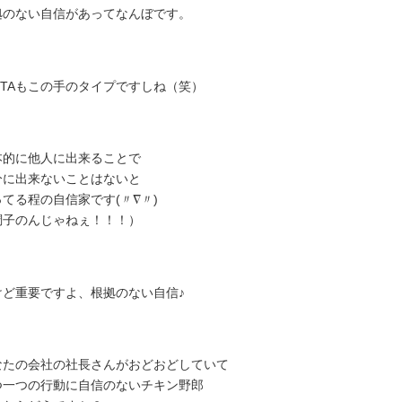
拠のない自信があってなんぼです。
O-TAもこの手のタイプですしね（笑）
本的に他人に出来ることで
分に出来ないことはないと
ってる程の自信家です(〃∇〃)
調子のんじゃねぇ！！！）
けど重要ですよ、根拠のない自信♪
なたの会社の社長さんがおどおどしていて
つ一つの行動に自信のないチキン野郎