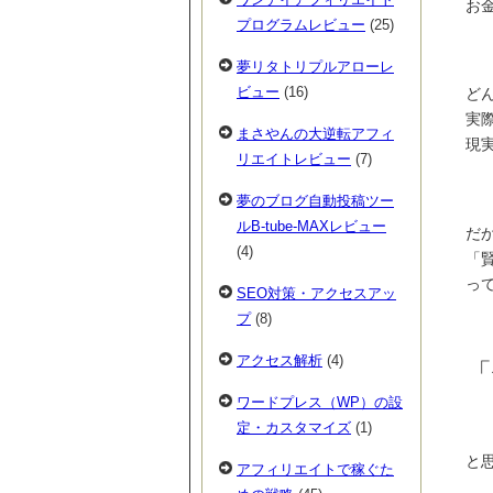
お
プログラムレビュー
(25)
夢リタトリプルアローレ
ビュー
(16)
ど
実
まさやんの大逆転アフィ
現
リエイトレビュー
(7)
夢のブログ自動投稿ツー
ルB-tube-MAXレビュー
だ
(4)
「
っ
SEO対策・アクセスアッ
プ
(8)
アクセス解析
(4)
「
ワードプレス（WP）の設
定・カスタマイズ
(1)
と
アフィリエイトで稼ぐた