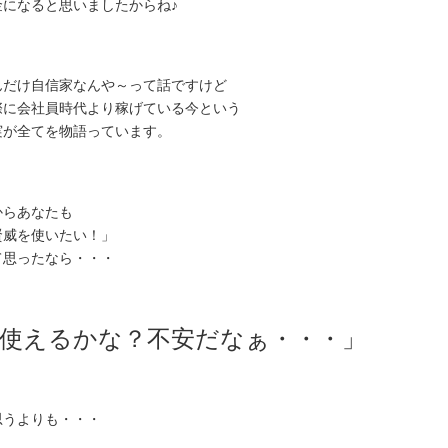
金になると思いましたからね♪
んだけ自信家なんや～って話ですけど
際に会社員時代より稼げている今という
実が全てを物語っています。
からあなたも
賢威を使いたい！」
て思ったなら・・・
使えるかな？不安だなぁ・・・」
思うよりも・・・