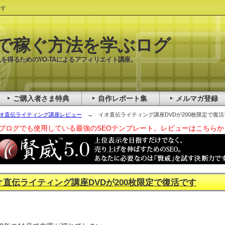
です
で稼ぐ方法を学ぶログ
を得るためのYO-TAによるアフィリエイト講座。
ご購入者さま特典
自作レポート集
メルマガ登録
オ直伝ライティング講座レビュー
→ イオ直伝ライティング講座DVDが200枚限定で復活
ブログでも使用している最強のSEOテンプレート。レビューはこちらか
オ直伝ライティング講座DVDが200枚限定で復活です