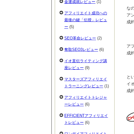
金運成就レビュー
(1)
な
アフィリエイト成功への
ア
最後の鍵「伝授」レビュ
成
ー
(5)
SEO革命レビュー
(2)
ア
奪取SEO3レビュー
(6)
成約
イオ直伝ライティング講
座レビュー
(9)
と
マスターズアフィリエイ
イ
トラーニングレビュー
(1)
成
アフィリエイトトレジャ
ーレビュー
(6)
EFFICIENTアフィリエイ
トレビュー
(6)
ワンデイアフィリエイト