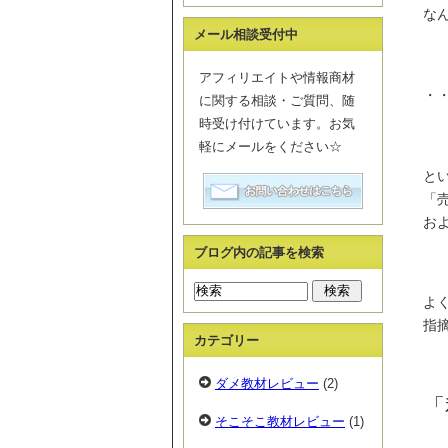
なん
メール相談受付中
アフィリエイトや情報商材
・
に関する相談・ご質問、随
時受け付けています。お気
軽にメールをください☆
と
「
お
ブログ内の記事を検索
よ
指
カテゴリー
ダメ教材レビュー
(2)
「
そこそこ教材レビュー
(1)