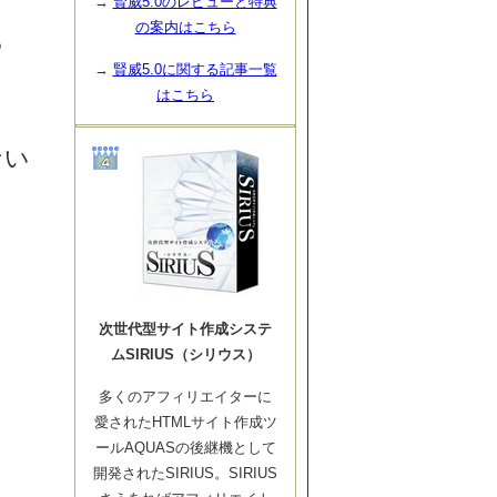
→
賢威5.0のレビューと特典
の案内はこちら
っ
→
賢威5.0に関する記事一覧
はこちら
ない
次世代型サイト作成システ
ムSIRIUS（シリウス）
多くのアフィリエイターに
愛されたHTMLサイト作成ツ
ールAQUASの後継機として
開発されたSIRIUS。SIRIUS