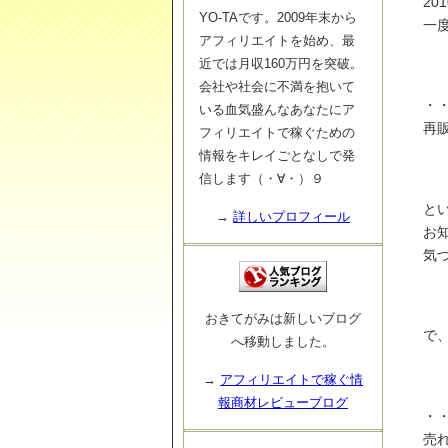
20
YO-TAです。2009年末から
一
アフィリエイトを始め、最
近では月収160万円を突破。
会社や社会に不満を抱いて
・
いる血気盛んなあなたにア
再販
フィリエイトで稼ぐための
情報をキレイごとなしで発
信します（・∀・）９
と
→
詳しいプロフィール
お
気
おきてがみは新しいブログ
で
へ移動しました。
→
アフィリエイトで稼ぐ情
報商材レビューブログ
・
売