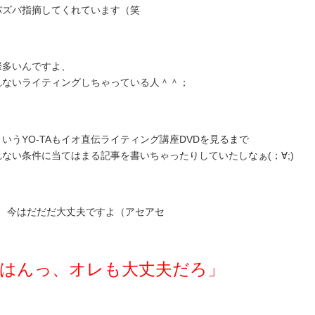
バズバ指摘してくれています（笑
際多いんですよ、
れないライティングしちゃっている人＾＾；
くいうYO-TAもイオ直伝ライティング講座DVDを見るまで
れない条件に当てはまる記事を書いちゃったりしていたしなぁ(；∀;)
い、今はだだだ大丈夫ですよ（アセアセ
はんっ、オレも大丈夫だろ」