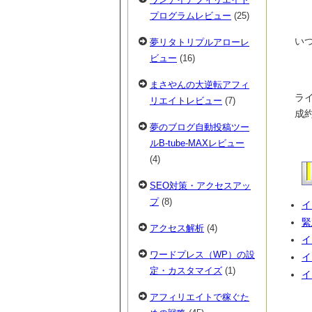
プログラムレビュー
(25)
いつ
夢リタトリプルアローレ
ビュー
(16)
まさやんの大逆転アフィ
ラ
リエイトレビュー
(7)
成
夢のブログ自動投稿ツー
ルB-tube-MAXレビュー
(4)
SEO対策・アクセスアッ
プ
(8)
イ
緊
アクセス解析
(4)
イ
ワードプレス（WP）の設
イ
定・カスタマイズ
(1)
イ
アフィリエイトで稼ぐた