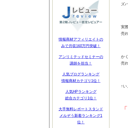
ズ
実
売
情報商材アフィリエイトの
みで月収160万円突破！
か
アンリミテッドセミナーの
売
講師を担当！
人気ブログランキング
情報商材カテゴリ1位！
↑
人気HPランキング
総合カテゴリ1位！
「
大手無料レポートスタンド
メルぞう新着ランキング1
位！