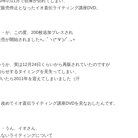
10年の11月で在庫が切れてしまい、
度販売停止となったイオ直伝ライティング講座DVD。
・・が、この度、200枚追加プレスされ
売が開始されました+｡:.ﾟヽ(*´∀`)ﾉﾟ.:｡+
いうか、実は12月24日くらいから再販されていたのですが
知らせするタイミングを見失ってしまい、
づいたら2011年を迎えてしまいました（汗
、改めてイオ直伝ライティング講座DVDを見なおしたんです。
・・うん、イオさん、
れないライティングについて