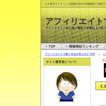
イオ直伝ライティング講座DVDが200枚限定で復活
アフィリエイト
アフィリエイト初心者が最短で本業以上の収入
TOP
情報商材ランキング
アフィリエイトで稼ぐ方法を学ぶログ TOP
→
イ
当
サイト運営者について
イ