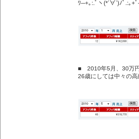
ﾜ─+｡:.ﾟヽ(*´∀`)ﾉﾟ.:｡+
■ 2010年5月、30
26歳にしては中々の