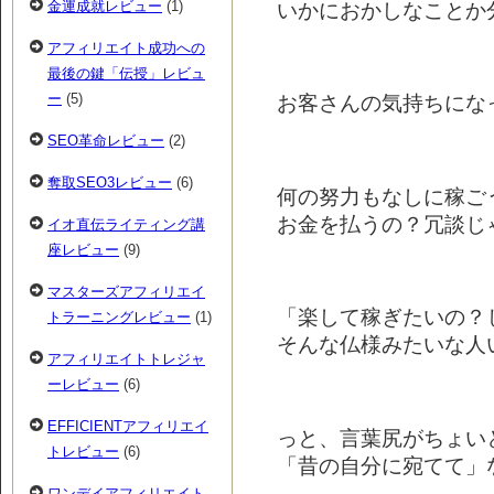
いかにおかしなことか
金運成就レビュー
(1)
アフィリエイト成功への
最後の鍵「伝授」レビュ
ー
(5)
お客さんの気持ちにな
SEO革命レビュー
(2)
奪取SEO3レビュー
(6)
何の努力もなしに稼ご
お金を払うの？冗談じ
イオ直伝ライティング講
座レビュー
(9)
マスターズアフィリエイ
「楽して稼ぎたいの？
トラーニングレビュー
(1)
そんな仏様みたいな人いな
アフィリエイトトレジャ
ーレビュー
(6)
EFFICIENTアフィリエイ
っと、言葉尻がちょい
トレビュー
(6)
「昔の自分に宛てて」なの
ワンデイアフィリエイト