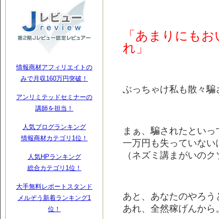
「あまりにもお
れ」
情報商材アフィリエイトの
みで月収160万円突破！
ぶっちゃけ私も散々騙
アンリミテッドセミナーの
講師を担当！
人気ブログランキング
まぁ、騙されたといっ
情報商材カテゴリ1位！
一万円も失っていない
（ネズミ講まがいのク
人気HPランキング
総合カテゴリ1位！
大手無料レポートスタンド
あと、あなたのやろう
メルぞう新着ランキング1
あれ、全然稼げんから
位！