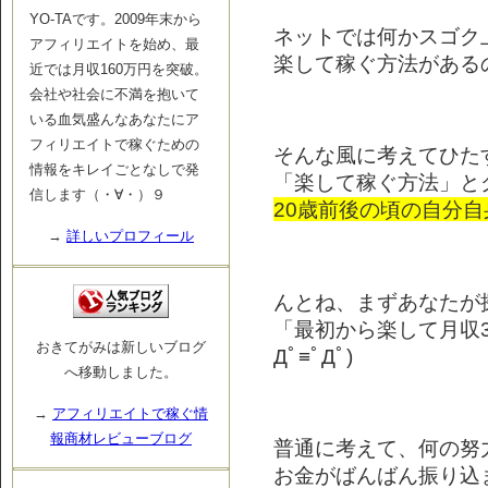
YO-TAです。2009年末から
ネットでは何かスゴク
アフィリエイトを始め、最
楽して稼ぐ方法がある
近では月収160万円を突破。
会社や社会に不満を抱いて
いる血気盛んなあなたにア
フィリエイトで稼ぐための
そんな風に考えてひた
情報をキレイごとなしで発
「楽して稼ぐ方法」と
信します（・∀・）９
20歳前後の頃の自分
→
詳しいプロフィール
んとね、まずあなたが
「最初から楽して月収3
おきてがみは新しいブログ
Дﾟ≡ﾟДﾟ)
へ移動しました。
→
アフィリエイトで稼ぐ情
報商材レビューブログ
普通に考えて、何の努
お金がばんばん振り込