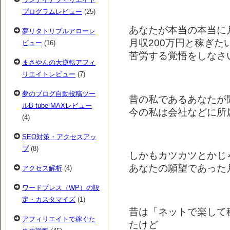
プログラムレビュー
(25)
あなたが本当の本当に月
夢リタトリプルアローレ
月収200万円と稼ぎた
ビュー
(16)
苦労する覚悟をしなさ
まさやんの大逆転アフィ
リエイトレビュー
(7)
夢のブログ自動投稿ツー
昔の私であるあなたが
ルB-tube-MAXレビュー
今の私は会社などに所
(4)
SEO対策・アクセスアッ
プ
(8)
しかもカツカツとかじ
あなたの願望であった
アクセス解析
(4)
ワードプレス（WP）の設
定・カスタマイズ
(1)
昔は「ネットで楽して
アフィリエイトで稼ぐた
たけど